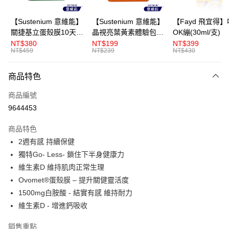
AFTEE先享後付
【Sustenium 意維能】
【Sustenium 意維能】
【Fayd 飛宜得
相關說明
關捷基立蛋殼膜10天體
晶視亮葉黃素體驗包
OK繃(30ml/支)
【關於「AFTEE先享後付」】
驗包(30錠/包-Hiker CP
(10粒/包-DHA/EPA/小
NT$380
NT$199
NT$399
ATM付款
AFTEE先享後付是「在收到商品之後才付款」的支付方式。 讓您購物簡單
NT$459
NT$239
NT$430
代言)
米草)
便利好安心！
１．簡單：不需註冊會員、不需綁卡、不需儲值。
運送方式
商品特色
２．便利：只要手機號碼，簡訊認證，即可結帳。
３．安心：先確認商品／服務後，再付款。
全家取貨付款
商品編號
每筆NT$120，滿NT$499(含以上)免運費
【「AFTEE先享後付」結帳流程】
9644453
１．於結帳方式選擇「AFTEE先享後付」後，將跳轉至「AFTEE先享後付」
付款後全家取貨
結帳頁面，進行簡訊認證並確認金額後，即可完成結帳。
商品特色
２．訂單成立數日內，您將收到繳費通知簡訊。
每筆NT$120，滿NT$499(含以上)免運費
2週有感 持續保健
３．收到繳費通知簡訊後14天內，點擊此簡訊中的連結，可透過四大超商／
ATM／網路銀行／等多元方式進行付款，方視為交易完成。
獨特Go- Less- 鎖住下半身健康力
7-11取貨付款
※ 請注意：結帳手續完成當下不需立刻繳費，但若您需要取消訂單，請聯絡
維生素D 維持肌肉正常生理
每筆NT$120，滿NT$499(含以上)免運費
購買商品的店家。未經商家同意取消之訂單仍視為有效，需透過AFTEE先享
後付繳納相關費用。
Ovomet®蛋殼膜 – 提升關健靈活度
付款後7-11取貨
※ 交易是否成功請以「AFTEE先享後付 」之結帳頁面顯示為準，若有關於
1500mg白胺酸 - 結實有感 維持耐力
是否繳費成功／繳費後需取消欲退款等相關疑問，請聯繫「AFTEE先享後付
每筆NT$120，滿NT$499(含以上)免運費
維生素D - 增進鈣吸收
客戶支援中心」
https://netprotections.freshdesk.com/support/home
宅配
【注意事項】
銷售重點