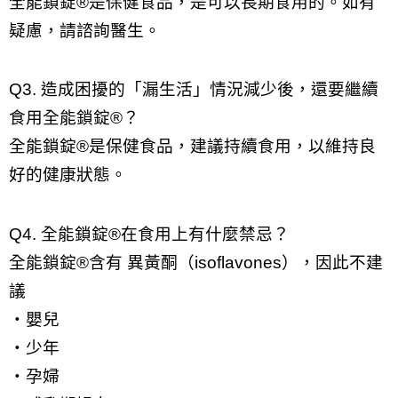
全能鎖錠®是保健食品，
是可以長期食用的
。如有
疑慮，請諮詢醫生。
Q3. 造成困擾的「漏生活」情況減少後，還要繼續
食用全能鎖錠®？
全能鎖錠®是保健食品，
建議持續食用
，以維持良
好的健康狀態。
Q4. 全能鎖錠®在食用上有什麼禁忌？
全能鎖錠®含有
異黃酮（isoflavones）
，因此不建
議
・嬰兒
・少年
・孕婦