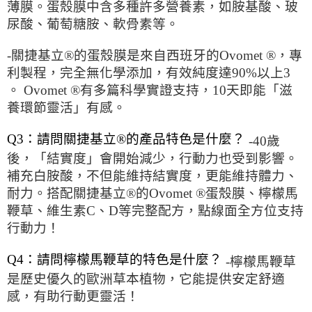
薄膜。蛋殼膜中含多種許多營養素，如胺基酸、玻
尿酸、葡萄糖胺、軟骨素等。
-關捷基立®的蛋殼膜是來自西班牙的Ovomet ®，專
利製程，完全無化學添加，有效純度達90%以上3
。 Ovomet ®有多篇科學實證支持，10天即能「滋
養環節靈活」有感。
Q3：請問關捷基立®的產品特色是什麼？
-40歲
後，「結實度」會開始減少，行動力也受到影響。
補充白胺酸，不但能維持結實度，更能維持體力、
耐力。搭配關捷基立®的Ovomet ®蛋殼膜、檸檬馬
鞭草、維生素C、D等完整配方，點線面全方位支持
行動力！
Q4：請問檸檬馬鞭草的特色是什麼？
-檸檬馬鞭草
是歷史優久的歐洲草本植物，它能提供安定舒適
感，有助行動更靈活！