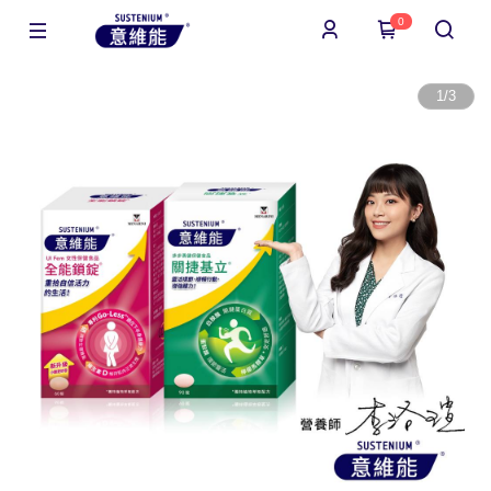
0
1
/
3