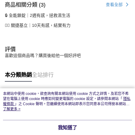
商品相關分類 (3)
查看全部
🔒 全能鎖錠｜2週有感，拯救濕生活
🏃‍♂️ 關捷基立｜10天有感，結實有力
評價
喜歡這個商品嗎？購買後給他一個好評吧
本分類熱銷
全站排行
本網站中使用 cookie，欲查詢有關本網站使用 cookie 方式之詳情，及若您不希
熱門標籤
望在電腦上使用 cookie 時應如何變更電腦的 cookie 設定，請參閱本網站「
隱私
權條款
」之 Cookie 聲明。您繼續使用本網站即表示您同意本公司得按本網站使
用條款之 Cookie 聲明使用 cookie。
了解更多 >
我知道了