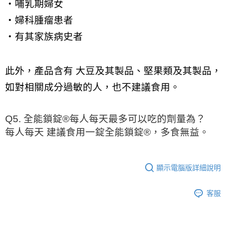
・哺乳期婦女
・婦科腫瘤患者
・有其家族病史者
此外，產品含有
大豆及其製品、堅果類及其製品
，
如對相關成分過敏的人，也不建議食用。
Q5. 全能鎖錠®每人每天最多可以吃的劑量為？
每人每天
建議食用一錠全能鎖錠®
，多食無益。
顯示電腦版詳細說明
客服