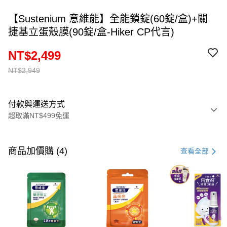
【Sustenium 意維能】全能鎖錠(60錠/盒)+關
捷基立蛋殼膜(90錠/盒-Hiker CP代言)
NT$2,499
NT$2,949
付款與運送方式
超取滿NT$499免運
付款方式
信用卡一次付款
商品加價購 (4)
查看全部
超商取貨付款
LINE Pay
街口支付
悠遊付