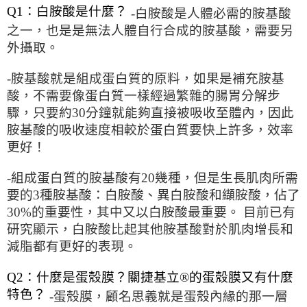
Q1：白胺酸是什麼？
-白胺酸是人體必需的胺基酸
之一，也是是無法人體自行合成的胺基酸，需要另
外攝取。
-胺基酸就是組成蛋白質的原料，如果是補充胺基
酸，不需要像蛋白質一樣經過繁雜的腸胃分解步
驟，只要約30分鐘就能夠直接被吸收至體內，因此
胺基酸的吸收速度相較於蛋白質要快上許多，效率
更好！
-組成蛋白質的胺基酸有20幾種，但是生長肌肉所需
要的3種胺基酸：白胺酸、異白胺酸和纈胺酸，佔了
30%的重要性，其中又以白胺酸最重要。 目前已有
研究顯示，白胺酸比起其他胺基酸對於肌肉增長和
減脂都有更好的表現。
Q2：什麼是蛋殼膜？關捷基立®的蛋殼膜又有什麼
特色？
-蛋殼膜，顧名思義就是蛋殼內緣的那一層