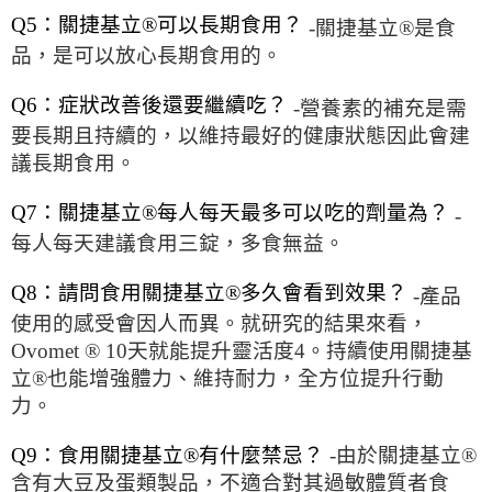
Q5：關捷基立®可以長期食用？
-關捷基立®是食
品，是可以放心長期食用的。
Q6：症狀改善後還要繼續吃？
-營養素的補充是需
要長期且持續的，以維持最好的健康狀態因此會建
議長期食用。
Q7：關捷基立®每人每天最多可以吃的劑量為？
-
每人每天建議食用三錠，多食無益。
Q8：請問食用關捷基立®多久會看到效果？
-產品
使用的感受會因人而異。就研究的結果來看，
Ovomet ® 10天就能提升靈活度4。持續使用關捷基
立®也能增強體力、維持耐力，全方位提升行動
力。
Q9：食用關捷基立®有什麼禁忌？
-由於關捷基立®
含有大豆及蛋類製品，不適合對其過敏體質者食