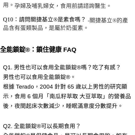
用。
孕婦及哺乳婦女，食用前請諮詢醫生。
Q10：請問關捷基立®是素食嗎？
-關捷基立®的產
品含有蛋類製品，是屬於奶蛋素。
全能鎖錠®：鎖住健康 FAQ
Q1. 男性也可以食用全能鎖錠®嗎？吃了有感？
男性也可以食用全能鎖錠®。
根據 Terado，2004 針對 65 歲以上男性的研究顯
示，食用 6 個月「南瓜籽萃取 大豆萃取」的營養品
後，夜間起床次數減少，
睡眠滿意度分數提升
。
Q2. 全能鎖錠®可以長期食用？