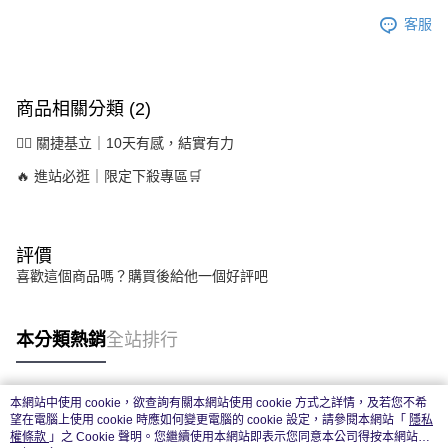
客服
商品相關分類 (2)
🏃‍♂️ 關捷基立｜10天有感，結實有力
🔥 進站必逛｜限定下殺專區🛒
評價
喜歡這個商品嗎？購買後給他一個好評吧
本分類熱銷
全站排行
本網站中使用 cookie，欲查詢有關本網站使用 cookie 方式之詳情，及若您不希
熱門標籤
望在電腦上使用 cookie 時應如何變更電腦的 cookie 設定，請參閱本網站「
隱私
權條款
」之 Cookie 聲明。您繼續使用本網站即表示您同意本公司得按本網站使