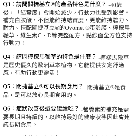
Q3：請問關捷基立®的產品特色是什麼？
-40歲
後，「結實度」會開始減少，行動力也受到影響。
補充白胺酸，不但能維持結實度，更能維持體力、
耐力。搭配關捷基立®的Ovomet ®蛋殼膜、檸檬馬
鞭草、維生素C、D等完整配方，點線面全方位支持
行動力！
Q4：請問檸檬馬鞭草的特色是什麼？
-檸檬馬鞭草
是歷史優久的歐洲草本植物，它能提供安定舒適
感，有助行動更靈活！
Q5：關捷基立®可以長期食用？
-關捷基立®是食
品，是可以放心長期食用的。
Q6：症狀改善後還要繼續吃？
-營養素的補充是需
要長期且持續的，以維持最好的健康狀態因此會建
議長期食用。