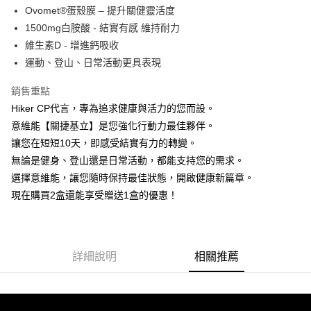
後付繳納相關費用。
Ovomet®蛋殼膜 – 提升關健靈活度
付款後7-11取貨
※ 交易是否成功請以「AFTEE先享後付 」之結帳頁面顯示為準，若有關於
1500mg白胺酸 - 結實有感 維持耐力
是否繳費成功／繳費後需取消欲退款等相關疑問，請聯繫「AFTEE先享後付
每筆NT$120，滿NT$499(含以上)免運費
維生素D - 增進鈣吸收
客戶支援中心」
https://netprotections.freshdesk.com/support/home
運動、登山、日常活動更具表現
宅配
【注意事項】
１．透過由恩沛科技股份有限公司提供之「AFTEE先享後付」服務完成之交
每筆NT$120，滿NT$499(含以上)免運費
銷售重點
易，需依本服務之必要範圍內提供個人資料，並將交易相關給付款項請求債
Hiker CP代言，專為追求健康與活力的您而設。
權轉讓予恩沛科技股份有限公司。
２．關於個人資料處理事宜，請瀏覽以下網址：
意維能【關捷基立】是您強化行動力最佳夥伴。
https://aftee.tw/terms/#terms3
讓您在短短10天，即感受結實有力的轉變。
３．未成年的使用者請事先徵得法定代理人或監護人之同意方可使用
「AFTEE先享後付」，若未經同意申辦者引起之損失，本公司不負相關責
無論是健身、登山還是日常活動，都能支持您的需求。
任。
選擇意維能，讓您隨時保持最佳狀態，開啟健康新篇章。
４．使用「AFTEE先享後付」時，將依據個別帳號之用戶狀況，依本公司即
現在購買2盒還能享受贈送1盒的優惠！
時審查核予不同之上限額度；若仍有額度不足之情形，本公司將視審查結果
請求用戶進行身份認證。
５．嚴禁一人註冊多個帳號或使用他人資訊註冊。若發現惡意使用之情形，
恩沛科技股份有限公司將有權停止該用戶之使用額度並採取法律行動。
詳細說明
相關推薦