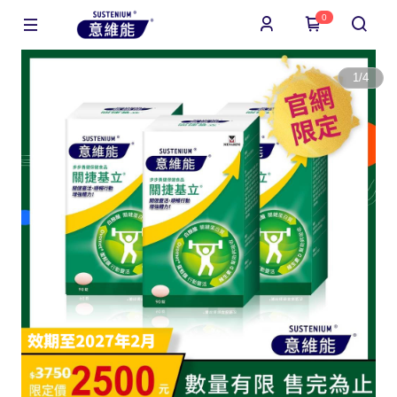
0
1
/
4