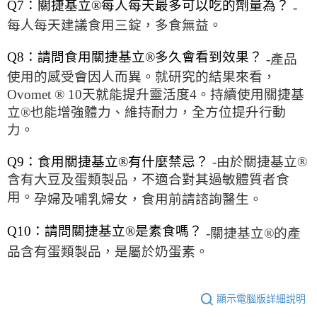
Q7：關捷基立®每人每天最多可以吃的劑量為？
-
每人每天建議食用三錠，多食無益。
Q8：請問食用關捷基立®多久會看到效果？
-產品
使用的感受會因人而異。就研究的結果來看，
Ovomet ® 10天就能提升靈活度4。持續使用關捷基
立®也能增強體力、維持耐力，全方位提升行動
力。
Q9：食用關捷基立®有什麼禁忌？
-由於關捷基立®
含有大豆及蛋類製品，不適合對其過敏體質者食
用。
孕婦及哺乳婦女，食用前請諮詢醫生。
Q10：請問關捷基立®是素食嗎？
-關捷基立®的產
品含有蛋類製品，是屬於奶蛋素。
顯示電腦版詳細說明