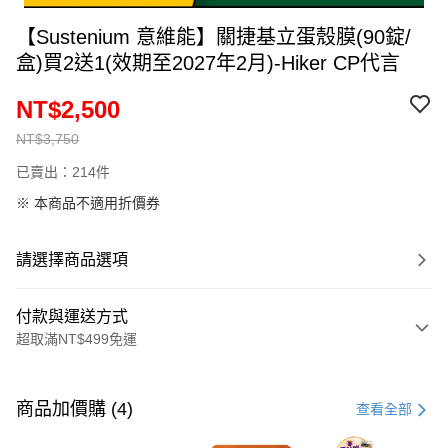
【Sustenium 意維能】關捷基立蛋殼膜(90錠/
盒)買2送1(效期至2027年2月)-Hiker CP代言
NT$2,500
NT$3,750
已賣出：214件
※ 本商品不適用折價券
請選擇商品選項
付款與運送方式
超取滿NT$499免運
付款方式
信用卡一次付款
商品加價購 (4)
查看全部
超商取貨付款