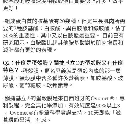
胺基酸的吸收速度相較於蛋白質要快上許多，效率
更好！
-組成蛋白質的胺基酸有20幾種，但是生長肌肉所需
要的3種胺基酸：白胺酸、異白胺酸和纈胺酸，佔了
30%的重要性，其中又以白胺酸最重要。 目前已有
研究顯示，白胺酸比起其他胺基酸對於肌肉增長和
減脂都有更好的表現。
Q2：什麼是蛋殼膜？關捷基立®的蛋殼膜又有什麼
特色？
-蛋殼膜，顧名思義就是蛋殼內緣的那一層
薄膜。蛋殼膜中含多種許多營養素，如胺基酸、玻
尿酸、葡萄糖胺、軟骨素等。
-關捷基立®的蛋殼膜是來自西班牙的Ovomet ®，專
利製程，完全無化學添加，有效純度達90%以上3
。 Ovomet ®有多篇科學實證支持，10天即能「滋
養環節靈活」有感。