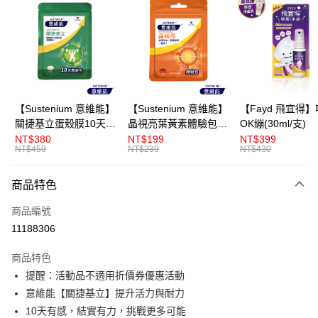
LINE Pay
街口支付
悠遊付
AFTEE先享後付
【Sustenium 意維能】
【Sustenium 意維能】
【Fayd 飛宜得
相關說明
關捷基立蛋殼膜10天體
晶視亮葉黃素體驗包
OK繃(30ml/支)
【關於「AFTEE先享後付」】
驗包(30錠/包-Hiker CP
(10粒/包-DHA/EPA/小
NT$380
NT$199
NT$399
ATM付款
AFTEE先享後付是「在收到商品之後才付款」的支付方式。 讓您購物簡單
NT$459
NT$239
NT$430
代言)
米草)
便利好安心！
１．簡單：不需註冊會員、不需綁卡、不需儲值。
運送方式
商品特色
２．便利：只要手機號碼，簡訊認證，即可結帳。
３．安心：先確認商品／服務後，再付款。
全家取貨付款
商品編號
每筆NT$120，滿NT$499(含以上)免運費
【「AFTEE先享後付」結帳流程】
11188306
１．於結帳方式選擇「AFTEE先享後付」後，將跳轉至「AFTEE先享後付」
付款後全家取貨
結帳頁面，進行簡訊認證並確認金額後，即可完成結帳。
商品特色
２．訂單成立數日內，您將收到繳費通知簡訊。
每筆NT$120，滿NT$499(含以上)免運費
提醒：活動品不適用折價券優惠活動
３．收到繳費通知簡訊後14天內，點擊此簡訊中的連結，可透過四大超商／
ATM／網路銀行／等多元方式進行付款，方視為交易完成。
意維能【關捷基立】提升活力與耐力
7-11取貨付款
※ 請注意：結帳手續完成當下不需立刻繳費，但若您需要取消訂單，請聯絡
10天有感，結實有力，挑戰更多可能
每筆NT$120，滿NT$499(含以上)免運費
購買商品的店家。未經商家同意取消之訂單仍視為有效，需透過AFTEE先享